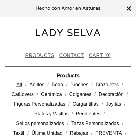
Hecho con Amor en Asturias
LADY SELVA
PRODUCTS
CONTACT
CART (
0
)
Products
All
Anillos
Boda
Broches
Brazaletes
CatLovers
Cerámica
Colgantes
Decoración
Figuras Personalizadas
Gargantillas
Joyitas
Platos y Vajillas
Pendientes
Sellos personalizados
Tazas Personalizadas
Textil
Última Unidad
Rebajas
PREVENTA