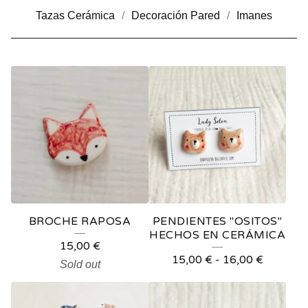
Tazas Cerámica
Decoración Pared
Imanes
P
R
O
D
U
C
T
BROCHE RAPOSA
PENDIENTES "OSITOS"
S
HECHOS EN CERÁMICA
15,00
€
15,00
€
-
16,00
€
Sold out