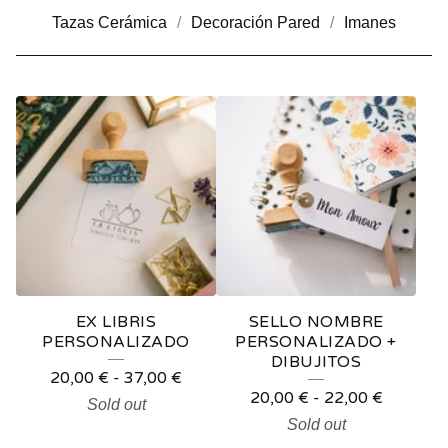
Tazas Cerámica
Decoración Pared
Imanes
S
E
L
L
O
S
P
EX LIBRIS
SELLO NOMBRE
E
PERSONALIZADO
PERSONALIZADO +
DIBUJITOS
R
20,00
€
-
37,00
€
20,00
€
-
22,00
€
S
Sold out
Sold out
O