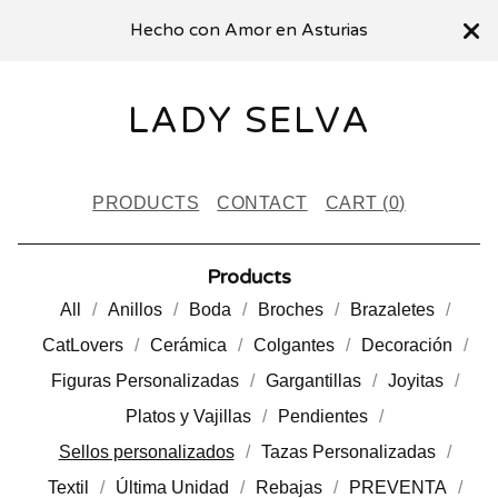
Hecho con Amor en Asturias
LADY SELVA
PRODUCTS
CONTACT
CART (
0
)
Products
All
Anillos
Boda
Broches
Brazaletes
CatLovers
Cerámica
Colgantes
Decoración
Figuras Personalizadas
Gargantillas
Joyitas
Platos y Vajillas
Pendientes
Sellos personalizados
Tazas Personalizadas
Textil
Última Unidad
Rebajas
PREVENTA