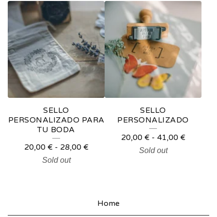
N
A
L
I
Z
A
D
SELLO
SELLO
PERSONALIZADO PARA
PERSONALIZADO
O
TU BODA
20,00
€
-
41,00
€
S
20,00
€
-
28,00
€
Sold out
Sold out
Home