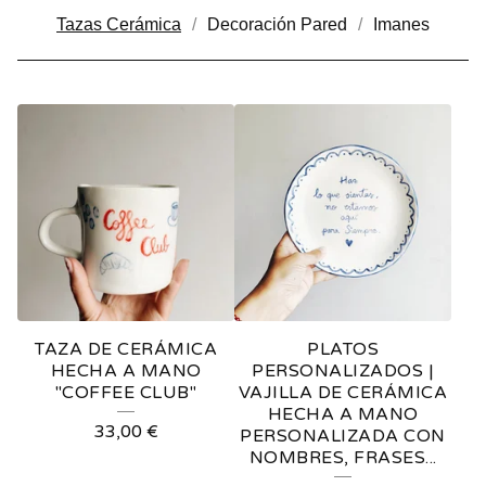
Tazas Cerámica
Decoración Pared
Imanes
T
A
Z
A
S
C
E
TAZA DE CERÁMICA
PLATOS
R
HECHA A MANO
PERSONALIZADOS |
"COFFEE CLUB"
VAJILLA DE CERÁMICA
Á
HECHA A MANO
33,00
€
PERSONALIZADA CON
M
NOMBRES, FRASES...
I