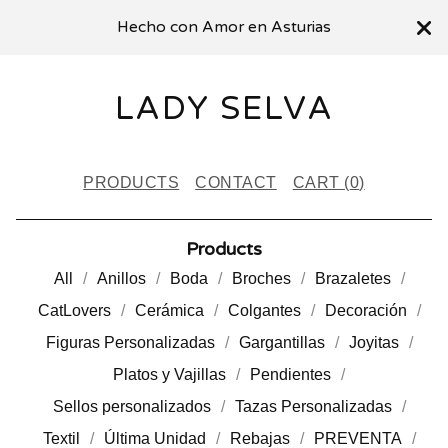
Hecho con Amor en Asturias
LADY SELVA
PRODUCTS
CONTACT
CART (
0
)
Products
All
Anillos
Boda
Broches
Brazaletes
CatLovers
Cerámica
Colgantes
Decoración
Figuras Personalizadas
Gargantillas
Joyitas
Platos y Vajillas
Pendientes
Sellos personalizados
Tazas Personalizadas
Textil
Última Unidad
Rebajas
PREVENTA