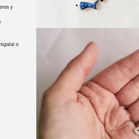
eros y
)
regalar o