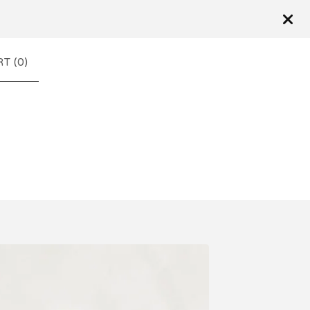
T (
0
)