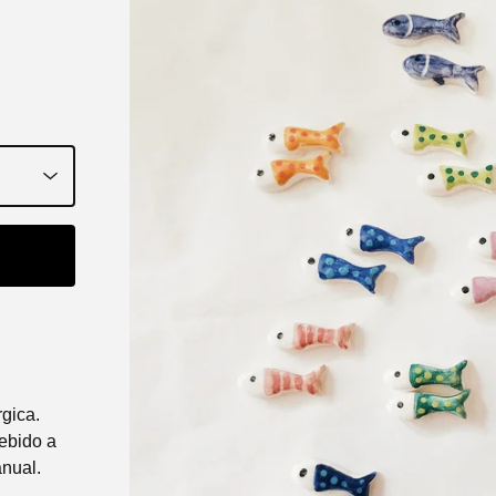
rgica.
ebido a
anual.