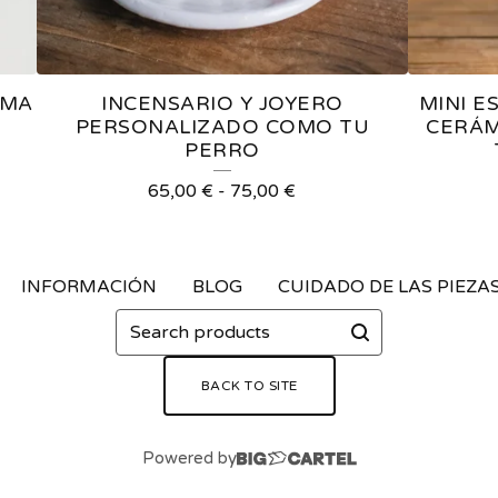
RMA
INCENSARIO Y JOYERO
MINI E
PERSONALIZADO COMO TU
CERÁM
PERRO
65,00
€
-
75,00
€
INFORMACIÓN
BLOG
CUIDADO DE LAS PIEZA
Search
products
BACK TO SITE
Powered by