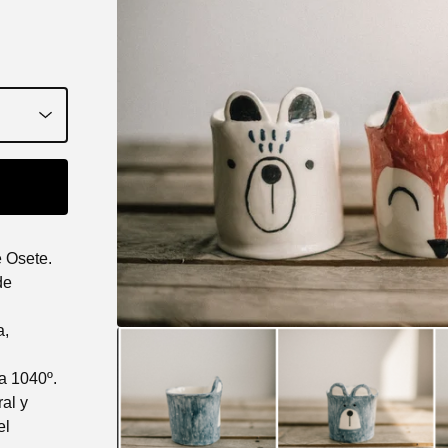
 Osete.
de
a,
a 1040º.
al y
el