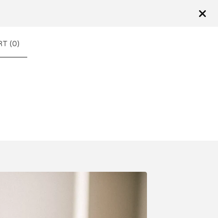
T (
0
)