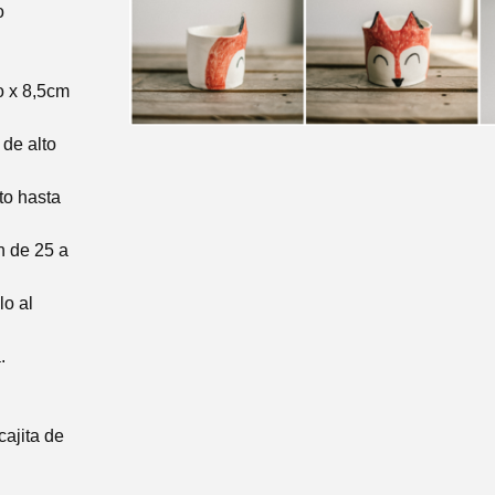
o
o x 8,5cm
de alto
to hasta
 de 25 a
lo al
.
cajita de