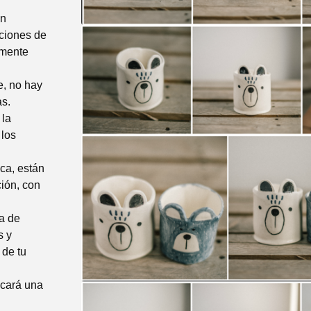
en
ciones de
lmente
e, no hay
as.
 la
 los
ica, están
ión, con
la de
s y
 de tu
ncará una