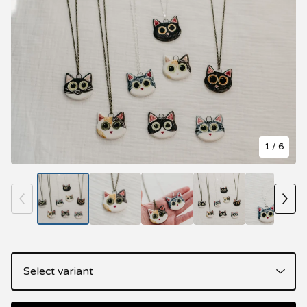
1
/ 6